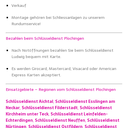
Verkauf
Montage gehören bei Schliessanlagen zu unserem
Rundumservice!
Bezahlen beim Schlüsseldienst
P
lochingen
Nach Notöffnungen bezahlen Sie beim Schlüsseldienst
Ludwig bequem mit Karte.
Es werden Girocard, Mastercard, Visacard oder American
Express Karten akzeptiert.
Einsatzgebiete – Regionen vom Schlüsseldienst
Plochingen
Schlüsseldienst Aichtal
,
Schlüsseldienst Esslingen am
Neckar
,
Schlüsseldienst Filderstadt
,
Schlüsseldienst
Kirchheim unter Teck
,
Schlüsseldienst Leinfelden-
Echterdingen
,
Schlüsseldienst Neuffen
,
Schlüsseldienst
Nürtingen
,
Schlüsseldienst Ostfildern
,
Schlüsseldienst