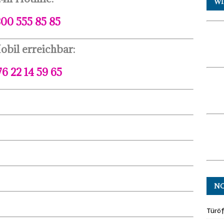
WI
00 555 85 85
obil erreichbar:
76 22 14 59 65
N
Türö