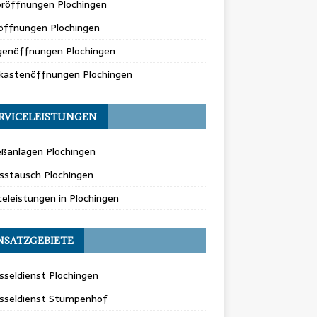
oröffnungen Plochingen
öffnungen Plochingen
genöffnungen Plochingen
fkastenöffnungen Plochingen
RVICELEISTUNGEN
eßanlagen Plochingen
sstausch Plochingen
celeistungen in Plochingen
NSATZGEBIETE
sseldienst Plochingen
üsseldienst Stumpenhof