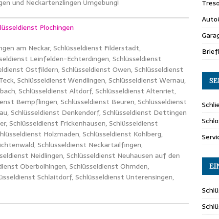
ingen und Neckartenzlingen Umgebung!
Tres
Auto
üsseldienst Plochingen
Gara
ingen am Neckar, Schlüsseldienst Filderstadt,
Brie
seldienst Leinfelden-Echterdingen, Schlüsseldienst
ldienst Ostfildern, Schlüsseldienst Owen, Schlüsseldienst
 Teck, Schlüsseldienst Wendlingen, Schlüsseldienst Wernau,
SE
bach, Schlüsseldienst Altdorf, Schlüsseldienst Altenriet,
ienst Bempflingen, Schlüsseldienst Beuren, Schlüsseldienst
Schli
sau, Schlüsseldienst Denkendorf, Schlüsseldienst Dettingen
Schlo
er, Schlüsseldienst Frickenhausen, Schlüsseldienst
chlüsseldienst Holzmaden, Schlüsseldienst Kohlberg,
Servi
ichtenwald, Schlüsseldienst Neckartailfingen,
sseldienst Neidlingen, Schlüsseldienst Neuhausen auf den
eldienst Oberboihingen, Schlüsseldienst Ohmden,
EI
lüsseldienst Schlaitdorf, Schlüsseldienst Unterensingen,
Schlü
Schl