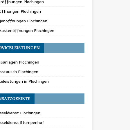
oröffnungen Plochingen
öffnungen Plochingen
genöffnungen Plochingen
fkastenöffnungen Plochingen
RVICELEISTUNGEN
eßanlagen Plochingen
sstausch Plochingen
celeistungen in Plochingen
NSATZGEBIETE
sseldienst Plochingen
üsseldienst Stumpenhof