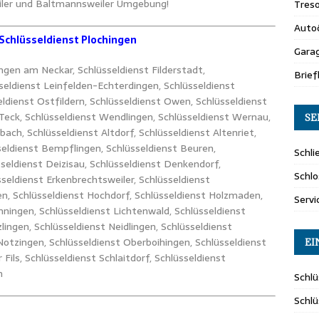
eiler und Baltmannsweiler Umgebung!
Tres
Auto
Schlüsseldienst Plochingen
Gara
ingen am Neckar, Schlüsseldienst Filderstadt,
Brie
seldienst Leinfelden-Echterdingen, Schlüsseldienst
ldienst Ostfildern, Schlüsseldienst Owen, Schlüsseldienst
 Teck, Schlüsseldienst Wendlingen, Schlüsseldienst Wernau,
SE
bach, Schlüsseldienst Altdorf, Schlüsseldienst Altenriet,
seldienst Bempflingen, Schlüsseldienst Beuren,
Schli
sseldienst Deizisau, Schlüsseldienst Denkendorf,
Schlo
seldienst Erkenbrechtsweiler, Schlüsseldienst
en, Schlüsseldienst Hochdorf, Schlüsseldienst Holzmaden,
Servi
nningen, Schlüsseldienst Lichtenwald, Schlüsseldienst
lingen, Schlüsseldienst Neidlingen, Schlüsseldienst
Notzingen, Schlüsseldienst Oberboihingen, Schlüsseldienst
EI
ils, Schlüsseldienst Schlaitdorf, Schlüsseldienst
n
Schlü
Schl