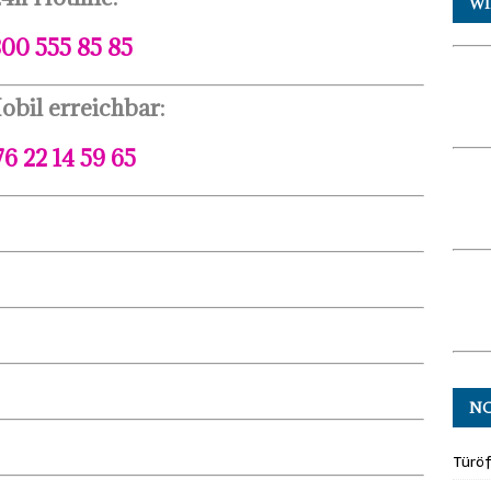
WI
00 555 85 85
obil erreichbar:
76 22 14 59 65
N
Türö