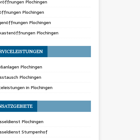
oröffnungen Plochingen
öffnungen Plochingen
genöffnungen Plochingen
fkastenöffnungen Plochingen
RVICELEISTUNGEN
eßanlagen Plochingen
sstausch Plochingen
celeistungen in Plochingen
NSATZGEBIETE
sseldienst Plochingen
üsseldienst Stumpenhof