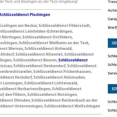
 der Teck und Bissingen an der Teck Umgebung!
Tres
Auto
Schlüsseldienst Plochingen
Gara
Esslingen am Neckar, Schlüsseldienst Filderstadt,
Brie
chlüsseldienst Leinfelden-Echterdingen,
 Nürtingen, Schlüsseldienst Ostfildern,
lochingen, Schlüsseldienst Weilheim an der Teck,
SE
enst Wernau, Schlüsseldienst Aichwald,
Altdorf, Schlüsseldienst Altenriet, Schlüsseldienst
Schli
ingen, Schlüsseldienst Beuren,
Schlüsseldienst
Schlo
izisau, Schlüsseldienst Denkendorf, Schlüsseldienst
rkenbrechtsweiler, Schlüsseldienst Frickenhausen,
Servi
eldienst Hochdorf, Schlüsseldienst Holzmaden,
t Lenningen, Schlüsseldienst Lichtenwald,
seldienst Neckartenzlingen, Schlüsseldienst
EI
f den Fildern, Schlüsseldienst Notzingen,
eldienst Ohmden, Schlüsseldienst Reichenbach an der
Schlü
sseldienst Unterensingen, Schlüsseldienst Wolfschlugen
Schl