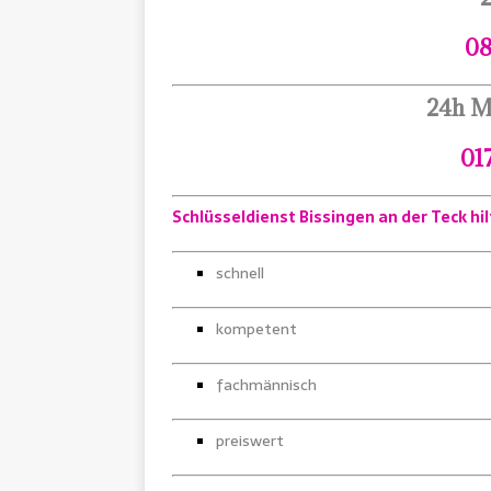
08
24h M
01
Schlüsseldienst Bissingen an der Teck hil
schnell
kompetent
fachmännisch
preiswert