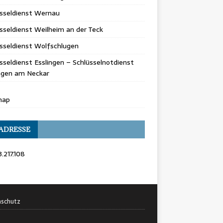
üsseldienst Wernau
sseldienst Weilheim an der Teck
sseldienst Wolfschlugen
sseldienst Esslingen – Schlüsselnotdienst
ingen am Neckar
map
 ADRESSE
3.217.108
schutz