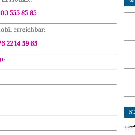
WI
00 555 85 85
obil erreichbar:
76 22 14 59 65
ft:
N
Türö