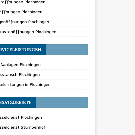
oröffnungen Plochingen
öffnungen Plochingen
genöffnungen Plochingen
fkastenöffnungen Plochingen
RVICELEISTUNGEN
eßanlagen Plochingen
sstausch Plochingen
celeistungen in Plochingen
NSATZGEBIETE
sseldienst Plochingen
üsseldienst Stumpenhof