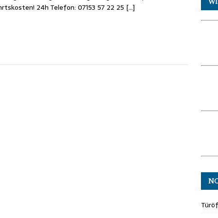
WI
rtskosten! 24h Telefon: 07153 57 22 25
[…]
N
Türö