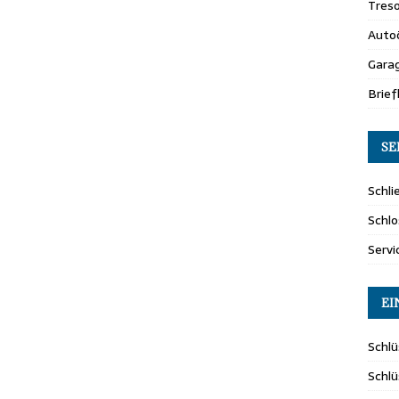
Tres
Auto
Gara
Brie
SE
Schli
Schlo
Servi
EI
Schlü
Schl