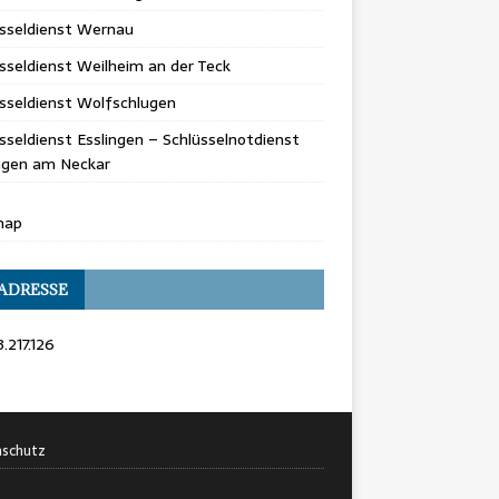
üsseldienst Wernau
sseldienst Weilheim an der Teck
sseldienst Wolfschlugen
sseldienst Esslingen – Schlüsselnotdienst
ingen am Neckar
map
 ADRESSE
3.217.126
schutz