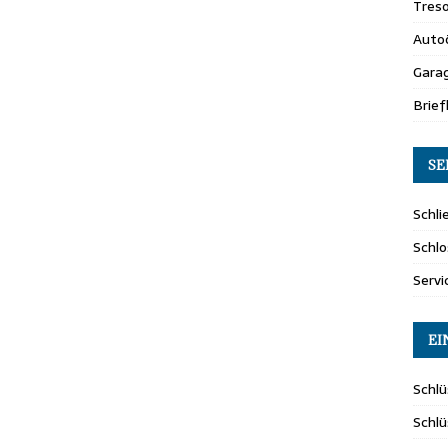
Tres
Auto
Gara
Brie
SE
Schli
Schlo
Servi
EI
Schlü
Schl