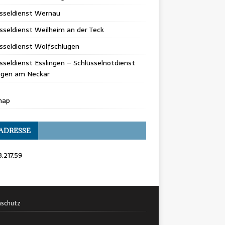
üsseldienst Wernau
sseldienst Weilheim an der Teck
sseldienst Wolfschlugen
sseldienst Esslingen – Schlüsselnotdienst
ingen am Neckar
map
 ADRESSE
3.217.59
schutz