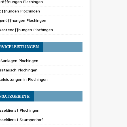
oröffnungen Plochingen
öffnungen Plochingen
genöffnungen Plochingen
fkastenöffnungen Plochingen
RVICELEISTUNGEN
eßanlagen Plochingen
sstausch Plochingen
celeistungen in Plochingen
NSATZGEBIETE
sseldienst Plochingen
üsseldienst Stumpenhof