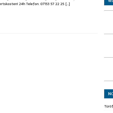
WI
rtskosten! 24h Telefon: 07153 57 22 25
[…]
N
Türö