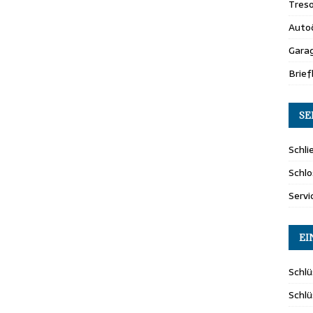
Tres
Auto
Gara
Brie
SE
Schli
Schlo
Servi
EI
Schlü
Schl