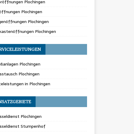
oröffnungen Plochingen
öffnungen Plochingen
genöffnungen Plochingen
fkastenöffnungen Plochingen
RVICELEISTUNGEN
eßanlagen Plochingen
sstausch Plochingen
celeistungen in Plochingen
NSATZGEBIETE
sseldienst Plochingen
üsseldienst Stumpenhof