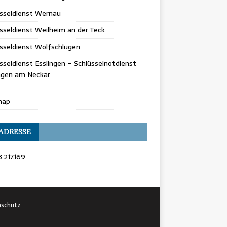
üsseldienst Wernau
sseldienst Weilheim an der Teck
sseldienst Wolfschlugen
sseldienst Esslingen – Schlüsselnotdienst
ingen am Neckar
map
 ADRESSE
3.217.169
schutz