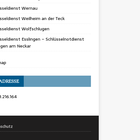
üsseldienst Wernau
sseldienst Weilheim an der Teck
sseldienst Wolfschlugen
sseldienst Esslingen – Schlüsselnotdienst
ingen am Neckar
map
 ADRESSE
3.216.164
schutz