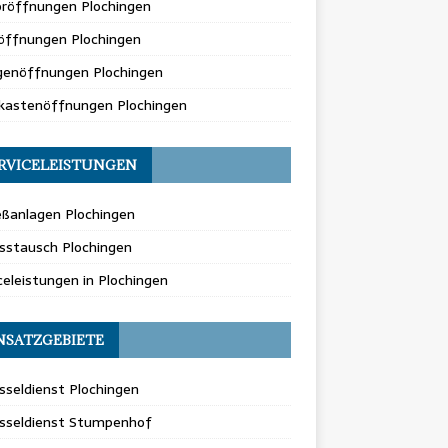
oröffnungen Plochingen
öffnungen Plochingen
genöffnungen Plochingen
fkastenöffnungen Plochingen
RVICELEISTUNGEN
eßanlagen Plochingen
sstausch Plochingen
celeistungen in Plochingen
NSATZGEBIETE
sseldienst Plochingen
üsseldienst Stumpenhof