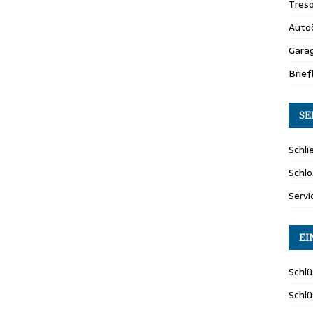
Tres
Auto
Gara
Brie
SE
Schli
Schlo
Servi
EI
Schlü
Schl