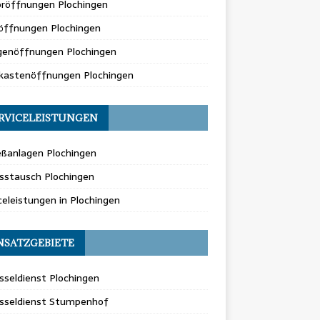
oröffnungen Plochingen
öffnungen Plochingen
genöffnungen Plochingen
fkastenöffnungen Plochingen
RVICELEISTUNGEN
eßanlagen Plochingen
sstausch Plochingen
celeistungen in Plochingen
NSATZGEBIETE
sseldienst Plochingen
üsseldienst Stumpenhof