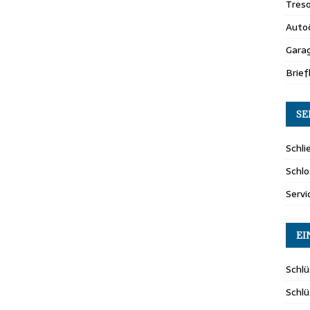
Tres
Auto
Gara
Brie
SE
Schli
Schlo
Servi
EI
Schlü
Schl