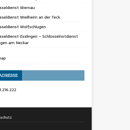
üsseldienst Wernau
sseldienst Weilheim an der Teck
sseldienst Wolfschlugen
sseldienst Esslingen – Schlüsselnotdienst
ingen am Neckar
map
 ADRESSE
3.216.222
schutz