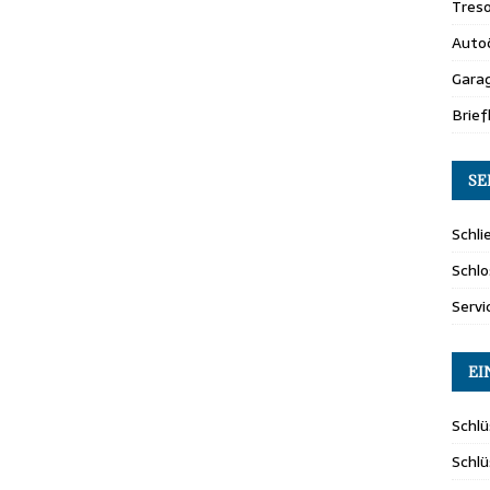
Tres
Auto
Gara
Brie
SE
Schli
Schlo
Servi
EI
Schlü
Schl