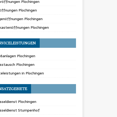
oröffnungen Plochingen
öffnungen Plochingen
genöffnungen Plochingen
fkastenöffnungen Plochingen
RVICELEISTUNGEN
eßanlagen Plochingen
sstausch Plochingen
celeistungen in Plochingen
NSATZGEBIETE
sseldienst Plochingen
üsseldienst Stumpenhof