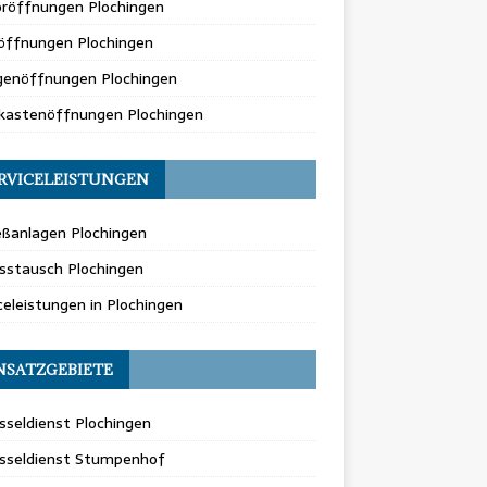
oröffnungen Plochingen
öffnungen Plochingen
genöffnungen Plochingen
fkastenöffnungen Plochingen
RVICELEISTUNGEN
eßanlagen Plochingen
sstausch Plochingen
celeistungen in Plochingen
NSATZGEBIETE
sseldienst Plochingen
üsseldienst Stumpenhof