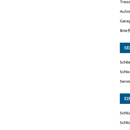
Tres
Auto
Gara
Brie
SE
Schli
Schlo
Servi
EI
Schlü
Schl