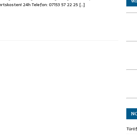
WI
rtskosten! 24h Telefon: 07153 57 22 25
[…]
N
Türö