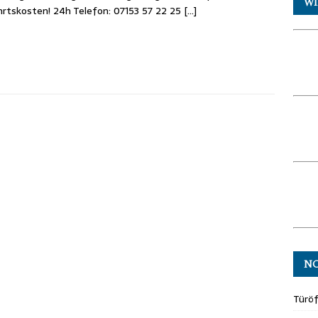
WI
rtskosten! 24h Telefon: 07153 57 22 25
[…]
N
Türö