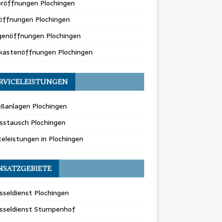
oröffnungen Plochingen
öffnungen Plochingen
genöffnungen Plochingen
fkastenöffnungen Plochingen
RVICELEISTUNGEN
eßanlagen Plochingen
sstausch Plochingen
celeistungen in Plochingen
NSATZGEBIETE
sseldienst Plochingen
üsseldienst Stumpenhof