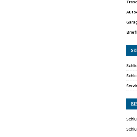
Tres
Auto
Gara
Brie
SE
Schli
Schlo
Servi
EI
Schlü
Schl