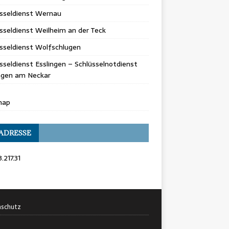
üsseldienst Wernau
sseldienst Weilheim an der Teck
sseldienst Wolfschlugen
sseldienst Esslingen – Schlüsselnotdienst
ingen am Neckar
map
 ADRESSE
.217.31
schutz