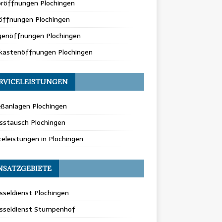
oröffnungen Plochingen
öffnungen Plochingen
genöffnungen Plochingen
fkastenöffnungen Plochingen
RVICELEISTUNGEN
eßanlagen Plochingen
sstausch Plochingen
celeistungen in Plochingen
NSATZGEBIETE
sseldienst Plochingen
üsseldienst Stumpenhof