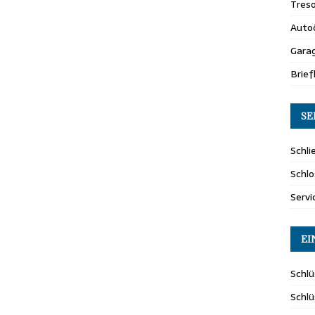
Tres
Auto
Gara
Brie
SE
Schli
Schlo
Servi
EI
Schlü
Schl