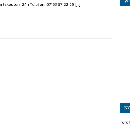
WI
rtskosten! 24h Telefon: 07153 57 22 25
[…]
N
Türö